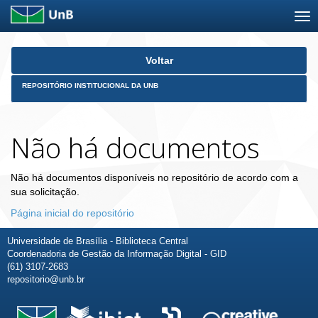
Skip
Voltar
navigation
REPOSITÓRIO INSTITUCIONAL DA UNB
Não há documentos
Não há documentos disponíveis no repositório de acordo com a
sua solicitação.
Página inicial do repositório
Universidade de Brasília - Biblioteca Central
Coordenadoria de Gestão da Informação Digital - GID
(61) 3107-2683
repositorio@unb.br