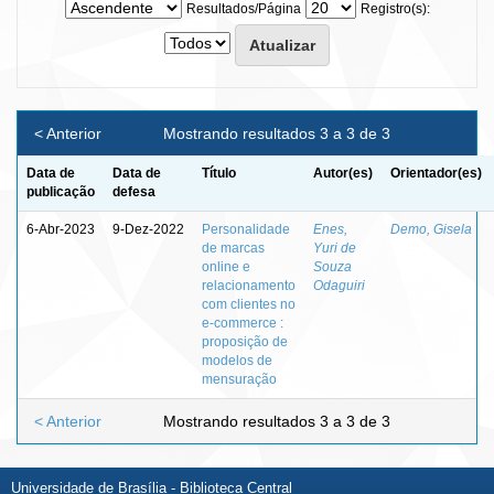
Resultados/Página
Registro(s):
< Anterior
Mostrando resultados 3 a 3 de 3
Data de
Data de
Título
Autor(es)
Orientador(es)
publicação
defesa
6-Abr-2023
9-Dez-2022
Personalidade
Enes,
Demo, Gisela
de marcas
Yuri de
online e
Souza
relacionamento
Odaguiri
com clientes no
e-commerce :
proposição de
modelos de
mensuração
< Anterior
Mostrando resultados 3 a 3 de 3
Universidade de Brasília - Biblioteca Central