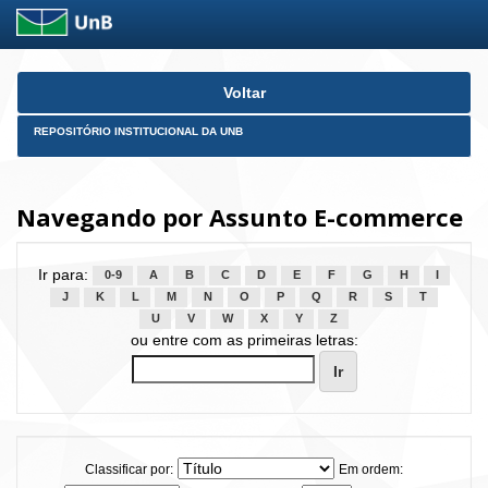
Skip
Voltar
navigation
REPOSITÓRIO INSTITUCIONAL DA UNB
Navegando por Assunto E-commerce
Ir para:
0-9
A
B
C
D
E
F
G
H
I
J
K
L
M
N
O
P
Q
R
S
T
U
V
W
X
Y
Z
ou entre com as primeiras letras:
Classificar por:
Em ordem: