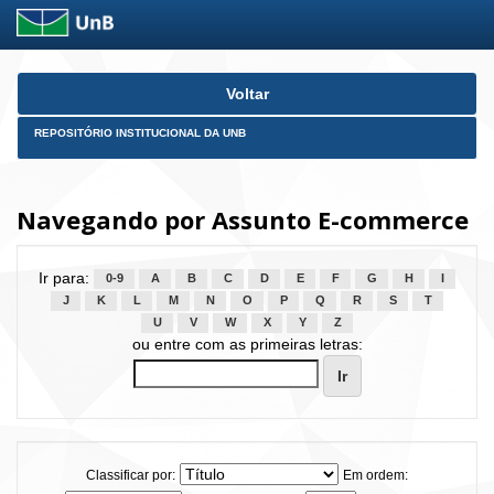
Skip
Voltar
navigation
REPOSITÓRIO INSTITUCIONAL DA UNB
Navegando por Assunto E-commerce
Ir para:
0-9
A
B
C
D
E
F
G
H
I
J
K
L
M
N
O
P
Q
R
S
T
U
V
W
X
Y
Z
ou entre com as primeiras letras:
Classificar por:
Em ordem: