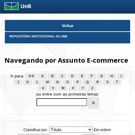
Skip
Voltar
navigation
REPOSITÓRIO INSTITUCIONAL DA UNB
Navegando por Assunto E-commerce
Ir para:
0-9
A
B
C
D
E
F
G
H
I
J
K
L
M
N
O
P
Q
R
S
T
U
V
W
X
Y
Z
ou entre com as primeiras letras:
Classificar por:
Em ordem: