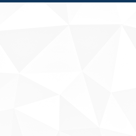
Fale conosco
Sobre