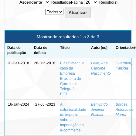
Resultados/Página
Registro(s):
Mostrando resultados 1 a 3 de 3
Data de
Data de
Título
Autor(es)
Orientador(
publicação
defesa
20-Dez-2018
28-Jun-2018
E-fulfillment : o
Leite, Ana
Guarnieri,
caso da
Caroline
Patrícia
Empresa
Nascimento
Brasileira de
Correios e
Telégrafos -
ECT
16-Jan-2024
27-Jul-2023
A
Bemvindo,
Borges,
extrafiscalidade
Jemima
Antônio de
do imposto
Feitosa
Moura
sobre a
importação no
e-commerce