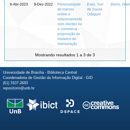
6-Abr-2023
9-Dez-2022
Personalidade
Enes, Yuri
Demo, Gise
de marcas
de Souza
online e
Odaguiri
relacionamento
com clientes no
e-commerce :
proposição de
modelos de
mensuração
Mostrando resultados 1 a 3 de 3
Universidade de Brasília - Biblioteca Central
Coordenadoria de Gestão da Informação Digital - GID
(61) 3107-2683
repositorio@unb.br