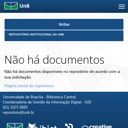
Skip
Voltar
navigation
REPOSITÓRIO INSTITUCIONAL DA UNB
Não há documentos
Não há documentos disponíveis no repositório de acordo com a
sua solicitação.
Página inicial do repositório
Universidade de Brasília - Biblioteca Central
Coordenadoria de Gestão da Informação Digital - GID
(61) 3107-2683
repositorio@unb.br