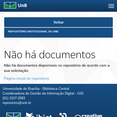
Skip
Voltar
navigation
REPOSITÓRIO INSTITUCIONAL DA UNB
Não há documentos
Não há documentos disponíveis no repositório de acordo com a
sua solicitação.
Página inicial do repositório
Universidade de Brasília - Biblioteca Central
Coordenadoria de Gestão da Informação Digital - GID
(61) 3107-2683
repositorio@unb.br