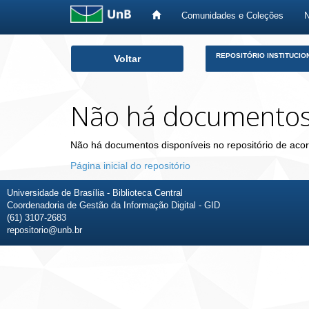
Comunidades e Coleções
Skip
REPOSITÓRIO INSTITUCIO
Voltar
navigation
Não há documento
Não há documentos disponíveis no repositório de acor
Página inicial do repositório
Universidade de Brasília - Biblioteca Central
Coordenadoria de Gestão da Informação Digital - GID
(61) 3107-2683
repositorio@unb.br