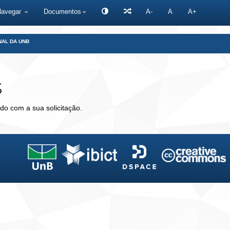
Navegar
Documentos
A-
A
A+
NAL DA UNB
s
do com a sua solicitação.