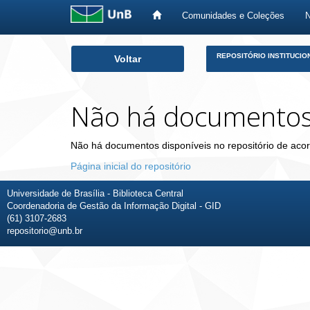
Comunidades e Coleções
Skip
REPOSITÓRIO INSTITUCIO
Voltar
navigation
Não há documento
Não há documentos disponíveis no repositório de acor
Página inicial do repositório
Universidade de Brasília - Biblioteca Central
Coordenadoria de Gestão da Informação Digital - GID
(61) 3107-2683
repositorio@unb.br