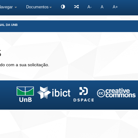
Navegar
Documentos
A-
A
A+
NAL DA UNB
s
do com a sua solicitação.