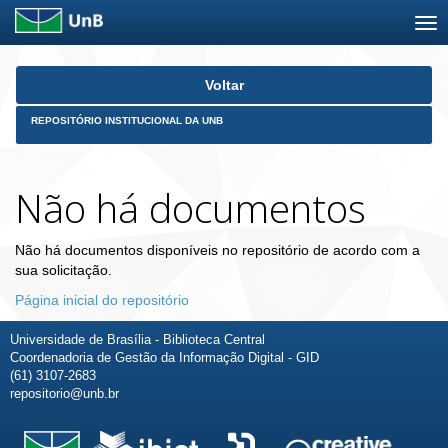
Skip
Voltar
navigation
REPOSITÓRIO INSTITUCIONAL DA UNB
Não há documentos
Não há documentos disponíveis no repositório de acordo com a
sua solicitação.
Página inicial do repositório
Universidade de Brasília - Biblioteca Central
Coordenadoria de Gestão da Informação Digital - GID
(61) 3107-2683
repositorio@unb.br