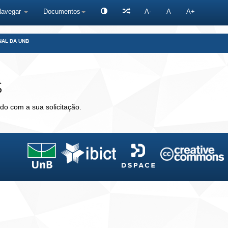
Navegar
Documentos
A-
A
A+
NAL DA UNB
s
do com a sua solicitação.