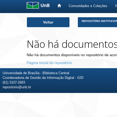
Comunidades e Coleções
Skip
REPOSITÓRIO INSTITUCIO
Voltar
navigation
Não há documento
Não há documentos disponíveis no repositório de acor
Página inicial do repositório
Universidade de Brasília - Biblioteca Central
Coordenadoria de Gestão da Informação Digital - GID
(61) 3107-2683
repositorio@unb.br