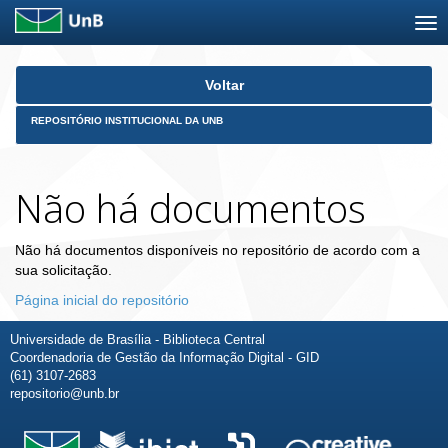
Skip
Voltar
navigation
REPOSITÓRIO INSTITUCIONAL DA UNB
Não há documentos
Não há documentos disponíveis no repositório de acordo com a
sua solicitação.
Página inicial do repositório
Universidade de Brasília - Biblioteca Central
Coordenadoria de Gestão da Informação Digital - GID
(61) 3107-2683
repositorio@unb.br