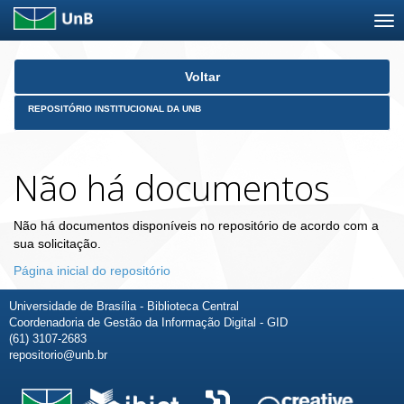
Skip
Voltar
navigation
REPOSITÓRIO INSTITUCIONAL DA UNB
Não há documentos
Não há documentos disponíveis no repositório de acordo com a
sua solicitação.
Página inicial do repositório
Universidade de Brasília - Biblioteca Central
Coordenadoria de Gestão da Informação Digital - GID
(61) 3107-2683
repositorio@unb.br