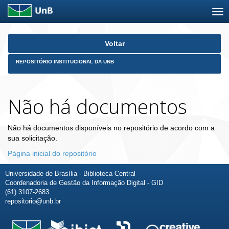
Skip
Voltar
navigation
REPOSITÓRIO INSTITUCIONAL DA UNB
Não há documentos
Não há documentos disponíveis no repositório de acordo com a
sua solicitação.
Página inicial do repositório
Universidade de Brasília - Biblioteca Central
Coordenadoria de Gestão da Informação Digital - GID
(61) 3107-2683
repositorio@unb.br