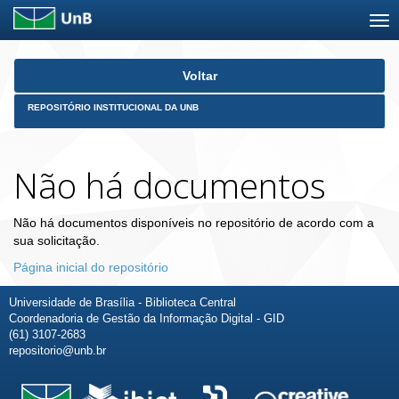
Skip
Voltar
navigation
REPOSITÓRIO INSTITUCIONAL DA UNB
Não há documentos
Não há documentos disponíveis no repositório de acordo com a
sua solicitação.
Página inicial do repositório
Universidade de Brasília - Biblioteca Central
Coordenadoria de Gestão da Informação Digital - GID
(61) 3107-2683
repositorio@unb.br