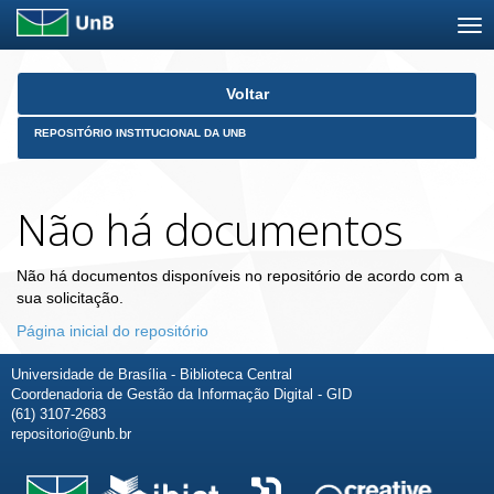
Skip
Voltar
navigation
REPOSITÓRIO INSTITUCIONAL DA UNB
Não há documentos
Não há documentos disponíveis no repositório de acordo com a
sua solicitação.
Página inicial do repositório
Universidade de Brasília - Biblioteca Central
Coordenadoria de Gestão da Informação Digital - GID
(61) 3107-2683
repositorio@unb.br