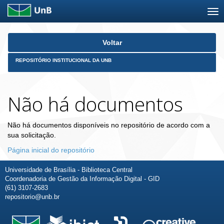
Skip
Voltar
navigation
REPOSITÓRIO INSTITUCIONAL DA UNB
Não há documentos
Não há documentos disponíveis no repositório de acordo com a
sua solicitação.
Página inicial do repositório
Universidade de Brasília - Biblioteca Central
Coordenadoria de Gestão da Informação Digital - GID
(61) 3107-2683
repositorio@unb.br