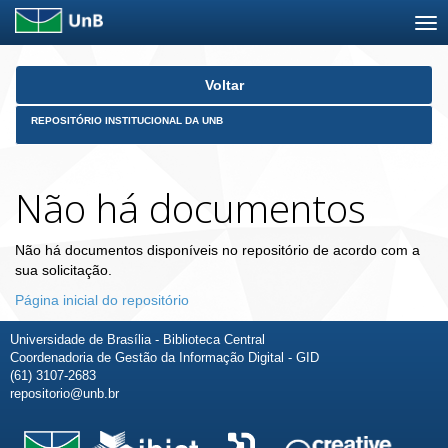
Skip
Voltar
navigation
REPOSITÓRIO INSTITUCIONAL DA UNB
Não há documentos
Não há documentos disponíveis no repositório de acordo com a
sua solicitação.
Página inicial do repositório
Universidade de Brasília - Biblioteca Central
Coordenadoria de Gestão da Informação Digital - GID
(61) 3107-2683
repositorio@unb.br