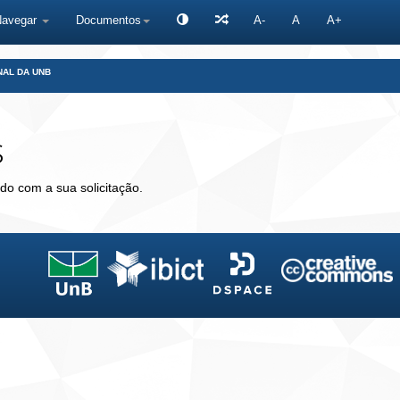
Navegar
Documentos
A-
A
A+
NAL DA UNB
s
do com a sua solicitação.