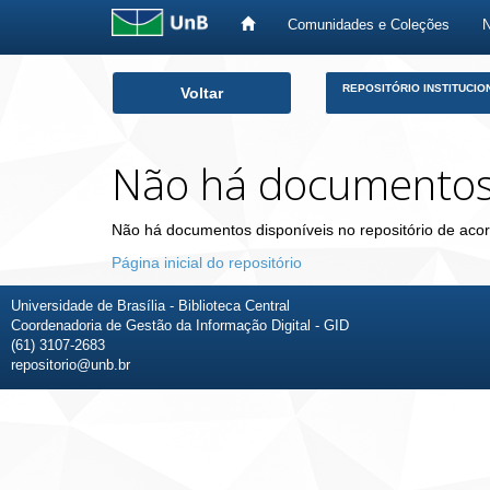
Comunidades e Coleções
Skip
REPOSITÓRIO INSTITUCIO
Voltar
navigation
Não há documento
Não há documentos disponíveis no repositório de acor
Página inicial do repositório
Universidade de Brasília - Biblioteca Central
Coordenadoria de Gestão da Informação Digital - GID
(61) 3107-2683
repositorio@unb.br