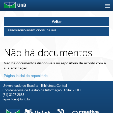
Skip
Voltar
navigation
REPOSITÓRIO INSTITUCIONAL DA UNB
Não há documentos
Não há documentos disponíveis no repositório de acordo com a
sua solicitação.
Página inicial do repositório
Universidade de Brasília - Biblioteca Central
Coordenadoria de Gestão da Informação Digital - GID
(61) 3107-2683
repositorio@unb.br