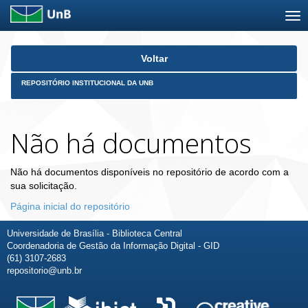
Skip
Voltar
navigation
REPOSITÓRIO INSTITUCIONAL DA UNB
Não há documentos
Não há documentos disponíveis no repositório de acordo com a
sua solicitação.
Página inicial do repositório
Universidade de Brasília - Biblioteca Central
Coordenadoria de Gestão da Informação Digital - GID
(61) 3107-2683
repositorio@unb.br