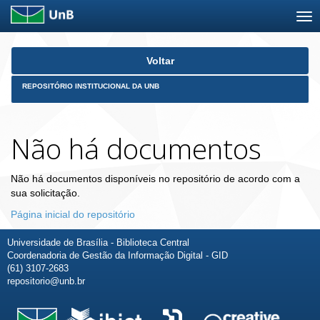
Skip
Voltar
navigation
REPOSITÓRIO INSTITUCIONAL DA UNB
Não há documentos
Não há documentos disponíveis no repositório de acordo com a
sua solicitação.
Página inicial do repositório
Universidade de Brasília - Biblioteca Central
Coordenadoria de Gestão da Informação Digital - GID
(61) 3107-2683
repositorio@unb.br