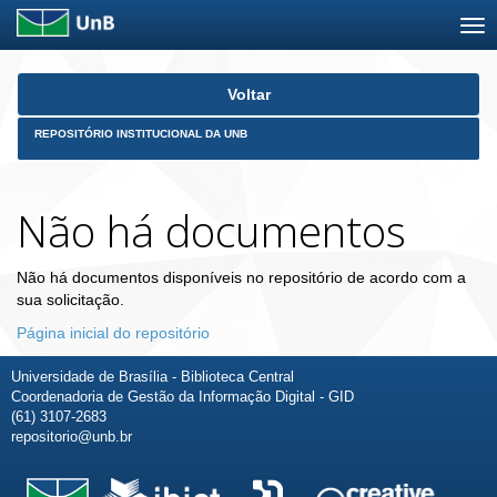
Skip
Voltar
navigation
REPOSITÓRIO INSTITUCIONAL DA UNB
Não há documentos
Não há documentos disponíveis no repositório de acordo com a
sua solicitação.
Página inicial do repositório
Universidade de Brasília - Biblioteca Central
Coordenadoria de Gestão da Informação Digital - GID
(61) 3107-2683
repositorio@unb.br