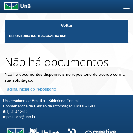
Skip
Voltar
navigation
REPOSITÓRIO INSTITUCIONAL DA UNB
Não há documentos
Não há documentos disponíveis no repositório de acordo com a
sua solicitação.
Página inicial do repositório
Universidade de Brasília - Biblioteca Central
Coordenadoria de Gestão da Informação Digital - GID
(61) 3107-2683
repositorio@unb.br