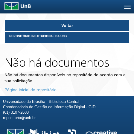
Skip
Voltar
navigation
REPOSITÓRIO INSTITUCIONAL DA UNB
Não há documentos
Não há documentos disponíveis no repositório de acordo com a
sua solicitação.
Página inicial do repositório
Universidade de Brasília - Biblioteca Central
Coordenadoria de Gestão da Informação Digital - GID
(61) 3107-2683
repositorio@unb.br