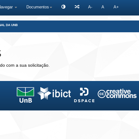
Navegar
Documentos
A-
A
A+
NAL DA UNB
s
do com a sua solicitação.