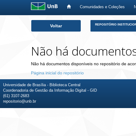
Comunidades e Coleções
Skip
REPOSITÓRIO INSTITUCIO
Voltar
navigation
Não há documento
Não há documentos disponíveis no repositório de acor
Página inicial do repositório
Universidade de Brasília - Biblioteca Central
Coordenadoria de Gestão da Informação Digital - GID
(61) 3107-2683
repositorio@unb.br