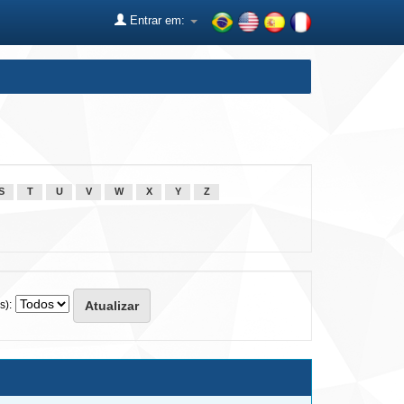
Entrar em:
S
T
U
V
W
X
Y
Z
s):