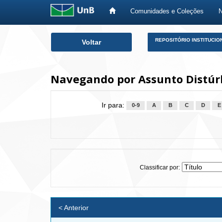
Comunidades e Coleções
Skip
REPOSITÓRIO INSTITUCIO
Voltar
navigation
Navegando por Assunto Distúr
Ir para:
0-9
A
B
C
D
E
Classificar por:
< Anterior