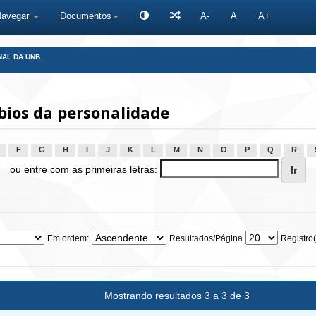
Navegar
Documentos
A-
A
A+
NAL DA UNB
bios da personalidade
F
G
H
I
J
K
L
M
N
O
P
Q
R
ou entre com as primeiras letras:
Em ordem:
Resultados/Página
Registro(
Mostrando resultados 3 a 3 de 3