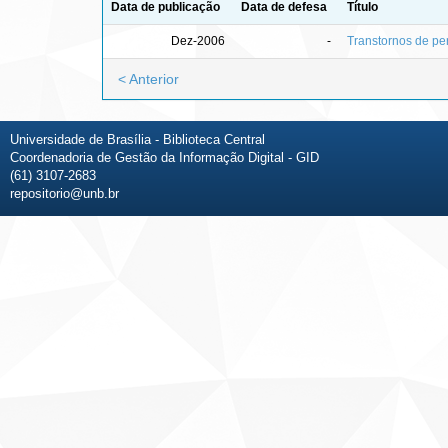
Data de publicação
Data de defesa
Título
Dez-2006
-
Transtornos de per
< Anterior
Universidade de Brasília - Biblioteca Central
Coordenadoria de Gestão da Informação Digital - GID
(61) 3107-2683
repositorio@unb.br