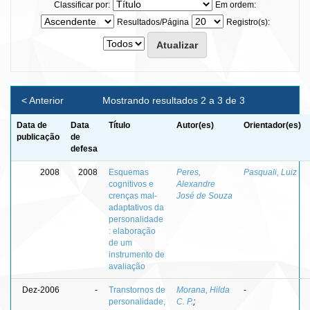
Classificar por:
Em ordem:
Resultados/Página
Registro(s):
< Anterior
Mostrando resultados 2 a 3 de 3
Data de
Data
Título
Autor(es)
Orientador(es)
publicação
de
defesa
2008
2008
Esquemas
Peres,
Pasquali, Luiz
cognitivos e
Alexandre
crenças mal-
José de Souza
adaptativos da
personalidade
: elaboração
de um
instrumento de
avaliação
Dez-2006
-
Transtornos de
Morana, Hilda
-
personalidade,
C. P.
;