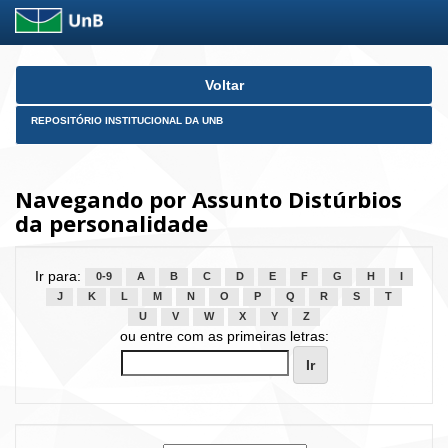
Skip
Voltar
navigation
REPOSITÓRIO INSTITUCIONAL DA UNB
Navegando por Assunto Distúrbios
da personalidade
Ir para:
0-9
A
B
C
D
E
F
G
H
I
J
K
L
M
N
O
P
Q
R
S
T
U
V
W
X
Y
Z
ou entre com as primeiras letras: