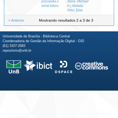
psicopatia e
Stone, Michael
serial killers
H.
;
Abdalla
Filho, Elias
< Anterior
Mostrando resultados 2 a 3 de 3
Universidade de Brasília - Biblioteca Central
Coordenadoria de Gestão da Informação Digital - GID
(61) 3107-2683
repositorio@unb.br
Fale conosco
Sobre