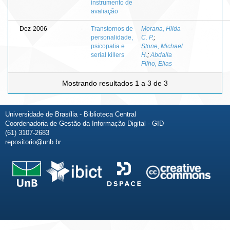
instrumento de
avaliação
Dez-2006
-
Transtornos de
Morana, Hilda
-
personalidade,
C. P.
;
psicopatia e
Stone, Michael
serial killers
H.
;
Abdalla
Filho, Elias
Mostrando resultados 1 a 3 de 3
Universidade de Brasília - Biblioteca Central
Coordenadoria de Gestão da Informação Digital - GID
(61) 3107-2683
repositorio@unb.br