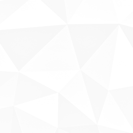
Fale conosco
Sobre