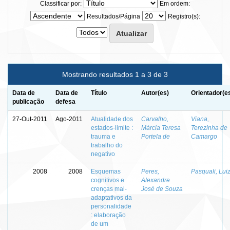
Classificar por:
Em ordem:
Resultados/Página
Registro(s):
Mostrando resultados 1 a 3 de 3
Data de
Data de
Título
Autor(es)
Orientador(e
publicação
defesa
27-Out-2011
Ago-2011
Atualidade dos
Carvalho,
Viana,
estados-limite :
Márcia Teresa
Terezinha de
trauma e
Portela de
Camargo
trabalho do
negativo
2008
2008
Esquemas
Peres,
Pasquali, Lui
cognitivos e
Alexandre
crenças mal-
José de Souza
adaptativos da
personalidade
: elaboração
de um