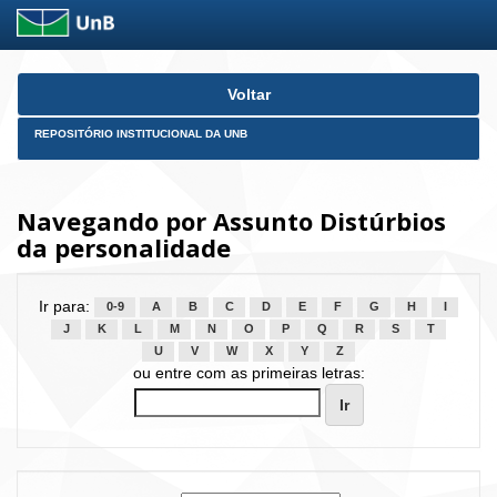
Skip
Voltar
navigation
REPOSITÓRIO INSTITUCIONAL DA UNB
Navegando por Assunto Distúrbios
da personalidade
Ir para:
0-9
A
B
C
D
E
F
G
H
I
J
K
L
M
N
O
P
Q
R
S
T
U
V
W
X
Y
Z
ou entre com as primeiras letras: