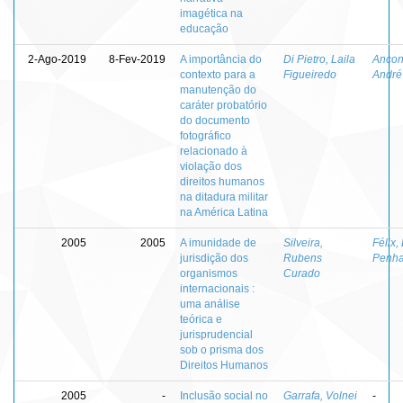
imagética na
educação
2-Ago-2019
8-Fev-2019
A importância do
Di Pietro, Laila
Ancon
contexto para a
Figueiredo
André
manutenção do
caráter probatório
do documento
fotográfico
relacionado à
violação dos
direitos humanos
na ditadura militar
na América Latina
2005
2005
A imunidade de
Silveira,
Félix,
jurisdição dos
Rubens
Penh
organismos
Curado
internacionais :
uma análise
teórica e
jurisprudencial
sob o prisma dos
Direitos Humanos
2005
-
Inclusão social no
Garrafa, Volnei
-