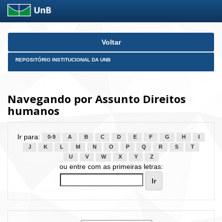
Skip
Voltar
navigation
REPOSITÓRIO INSTITUCIONAL DA UNB
Navegando por Assunto Direitos
humanos
Ir para:
0-9
A
B
C
D
E
F
G
H
I
J
K
L
M
N
O
P
Q
R
S
T
U
V
W
X
Y
Z
ou entre com as primeiras letras: