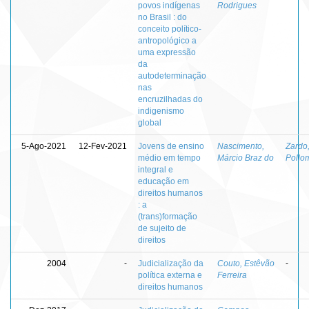
povos indígenas
Rodrigues
no Brasil : do
conceito político-
antropológico a
uma expressão
da
autodeterminação
nas
encruzilhadas do
indigenismo
global
5-Ago-2021
12-Fev-2021
Jovens de ensino
Nascimento,
Zardo
médio em tempo
Márcio Braz do
Pollo
integral e
educação em
direitos humanos
: a
(trans)formação
de sujeito de
direitos
2004
-
Judicialização da
Couto, Estêvão
-
política externa e
Ferreira
direitos humanos