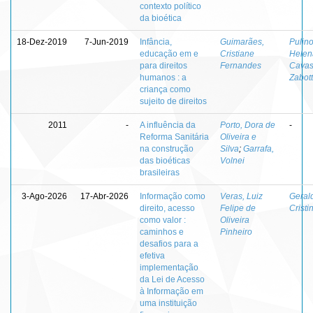
contexto político
da bioética
18-Dez-2019
7-Jun-2019
Infância,
Guimarães,
Pulino
educação em e
Cristiane
Helen
para direitos
Fernandes
Cavas
humanos : a
Zabot
criança como
sujeito de direitos
2011
-
A influência da
Porto, Dora de
-
Reforma Sanitária
Oliveira e
na construção
Silva
;
Garrafa,
das bioéticas
Volnei
brasileiras
3-Ago-2026
17-Abr-2026
Informação como
Veras, Luiz
Geral
direito, acesso
Felipe de
Cristi
como valor :
Oliveira
caminhos e
Pinheiro
desafios para a
efetiva
implementação
da Lei de Acesso
à Informação em
uma instituição