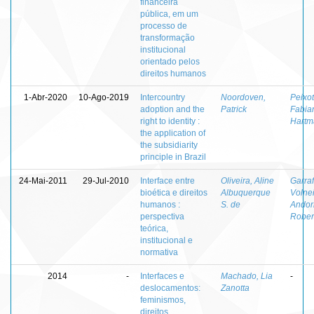
financeira
pública, em um
processo de
transformação
institucional
orientado pelos
direitos humanos
1-Abr-2020
10-Ago-2019
Intercountry
Noordoven,
Peixot
adoption and the
Patrick
Fabia
right to identity :
Hartm
the application of
the subsidiarity
principle in Brazil
24-Mai-2011
29-Jul-2010
Interface entre
Oliveira, Aline
Garraf
bioética e direitos
Albuquerque
Volne
humanos :
S. de
Andor
perspectiva
Rober
teórica,
institucional e
normativa
2014
-
Interfaces e
Machado, Lia
-
deslocamentos:
Zanotta
feminismos,
direitos,