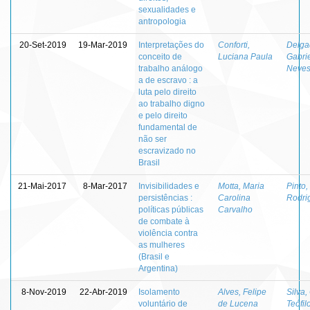
sexualidades e
antropologia
20-Set-2019
19-Mar-2019
Interpretações do
Conforti,
Delga
conceito de
Luciana Paula
Gabri
trabalho análogo
Neve
a de escravo : a
luta pelo direito
ao trabalho digno
e pelo direito
fundamental de
não ser
escravizado no
Brasil
21-Mai-2017
8-Mar-2017
Invisibilidades e
Motta, Maria
Pinto
persistências :
Carolina
Rodri
políticas públicas
Carvalho
de combate à
violência contra
as mulheres
(Brasil e
Argentina)
8-Nov-2019
22-Abr-2019
Isolamento
Alves, Felipe
Silva,
voluntário de
de Lucena
Teófil