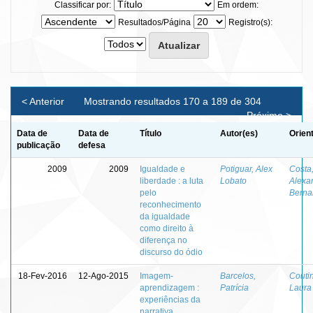
Classificar por:
Em ordem:
Resultados/Página
Registro(s):
< Anterior
Mostrando resultados 170 a 189 de 304
Próximo >
Data de
Data de
Título
Autor(es)
Orien
publicação
defesa
2009
2009
Igualdade e
Potiguar, Alex
Costa
liberdade : a luta
Lobato
Alexa
pelo
Berna
reconhecimento
da igualdade
como direito à
diferença no
discurso do ódio
18-Fev-2016
12-Ago-2015
Imagem-
Barcelos,
Couti
aprendizagem :
Patrícia
Laura
experiências da
narrativa