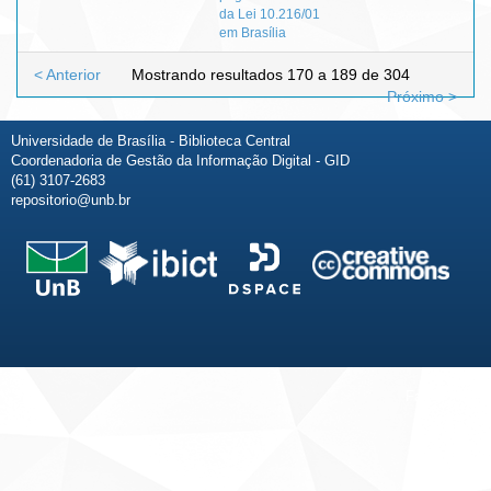
da Lei 10.216/01
em Brasília
< Anterior
Mostrando resultados 170 a 189 de 304
Próximo >
Universidade de Brasília - Biblioteca Central
Coordenadoria de Gestão da Informação Digital - GID
(61) 3107-2683
repositorio@unb.br
Fale conosco
Sobre