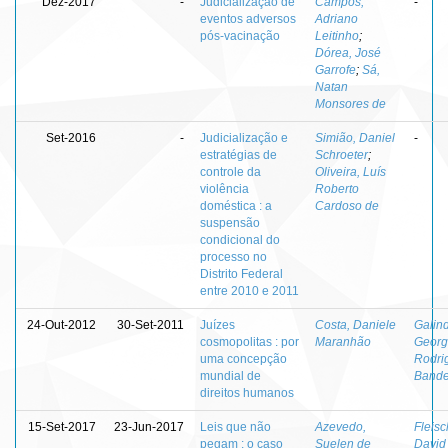
Dez-2017
-
Judicialização de
Campos,
-
eventos adversos
Adriano
pós-vacinação
Leitinho
;
Dórea, José
Garrofe
;
Sá,
Natan
Monsores de
Set-2016
-
Judicialização e
Simião, Daniel
-
estratégias de
Schroeter
;
controle da
Oliveira, Luís
violência
Roberto
doméstica : a
Cardoso de
suspensão
condicional do
processo no
Distrito Federal
entre 2010 e 2011
24-Out-2012
30-Set-2011
Juízes
Costa, Daniele
Galin
cosmopolitas : por
Maranhão
Geor
uma concepção
Rodri
mundial de
Bande
direitos humanos
15-Set-2017
23-Jun-2017
Leis que não
Azevedo,
Fleisc
pegam : o caso
Suelen de
David