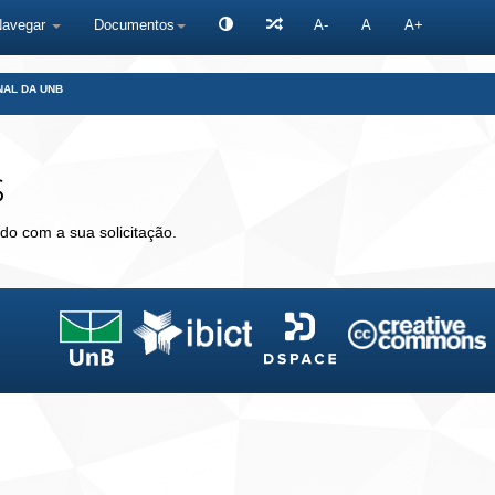
Navegar
Documentos
A-
A
A+
NAL DA UNB
s
do com a sua solicitação.