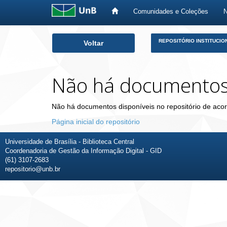
Comunidades e Coleções
Skip
REPOSITÓRIO INSTITUCIO
Voltar
navigation
Não há documento
Não há documentos disponíveis no repositório de acor
Página inicial do repositório
Universidade de Brasília - Biblioteca Central
Coordenadoria de Gestão da Informação Digital - GID
(61) 3107-2683
repositorio@unb.br