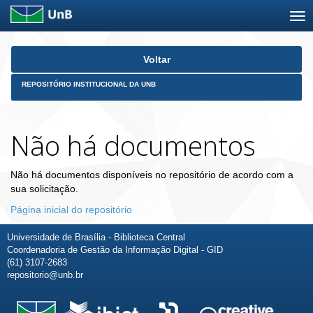
Skip
Voltar
navigation
REPOSITÓRIO INSTITUCIONAL DA UNB
Não há documentos
Não há documentos disponíveis no repositório de acordo com a
sua solicitação.
Página inicial do repositório
Universidade de Brasília - Biblioteca Central
Coordenadoria de Gestão da Informação Digital - GID
(61) 3107-2683
repositorio@unb.br