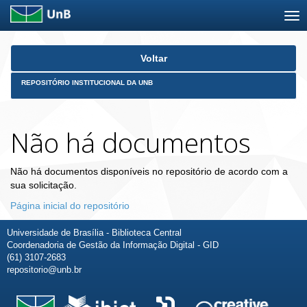
Skip
Voltar
navigation
REPOSITÓRIO INSTITUCIONAL DA UNB
Não há documentos
Não há documentos disponíveis no repositório de acordo com a
sua solicitação.
Página inicial do repositório
Universidade de Brasília - Biblioteca Central
Coordenadoria de Gestão da Informação Digital - GID
(61) 3107-2683
repositorio@unb.br