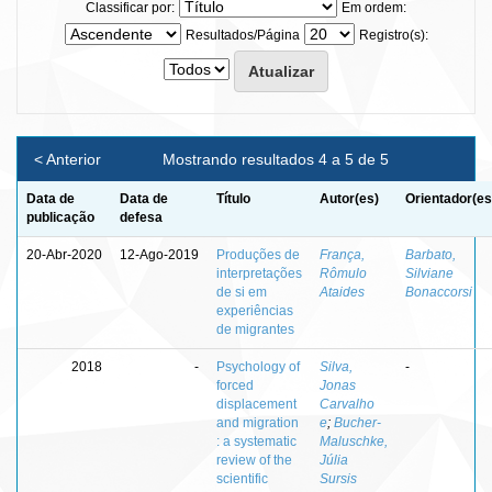
Classificar por:
Em ordem:
Resultados/Página
Registro(s):
< Anterior
Mostrando resultados 4 a 5 de 5
Data de
Data de
Título
Autor(es)
Orientador(es
publicação
defesa
20-Abr-2020
12-Ago-2019
Produções de
França,
Barbato,
interpretações
Rômulo
Silviane
de si em
Ataides
Bonaccorsi
experiências
de migrantes
2018
-
Psychology of
Silva,
-
forced
Jonas
displacement
Carvalho
and migration
e
;
Bucher-
: a systematic
Maluschke,
review of the
Júlia
scientific
Sursis