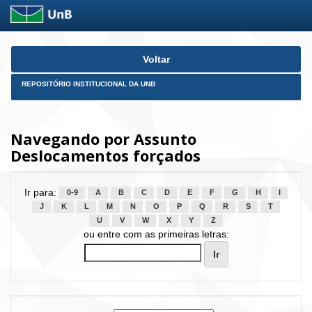
Skip
Voltar
navigation
REPOSITÓRIO INSTITUCIONAL DA UNB
Navegando por Assunto
Deslocamentos forçados
Ir para:
0-9
A
B
C
D
E
F
G
H
I
J
K
L
M
N
O
P
Q
R
S
T
U
V
W
X
Y
Z
ou entre com as primeiras letras: