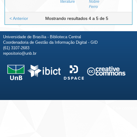
literature
Nobre
Ferro
< Anterior
Mostrando resultados 4 a 5 de 5
Universidade de Brasília - Biblioteca Central
Coordenadoria de Gestão da Informação Digital - GID
(61) 3107-2683
repositorio@unb.br
Fale conosco
Sobre