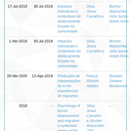
17-Jul-2019
30-Jul-2018
Impactos
Silva,
Bucher-
individuais e
Jonas
Maluschke,
contextuais do
Carvalho e
Júlia Sursis
deslocamento
Nobre Ferro
forçado na
comunidade
1-Abr-2019
30-Jul-2018
Impactos
Silva,
Bucher-
individuais e
Jonas
Maluschke,
contextuais do
Carvalho e
Júlia Sursis
deslocamento
Nobre Ferro
forçado na
comunidade
20-Abr-2020
12-Ago-2019
Produções de
França,
Barbato,
interpretações
Rômulo
Silviane
de si em
Ataides
Bonaccorsi
experiências
de migrantes
2018
-
Psychology of
Silva,
-
forced
Jonas
displacement
Carvalho
and migration :
e
;
Bucher-
a systematic
Maluschke,
review of the
Júlia