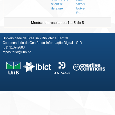
scientific
Sursis
literature
Nobre
Ferro
Mostrando resultados 1 a 5 de 5
Universidade de Brasília - Biblioteca Central
Coordenadoria de Gestão da Informação Digital - GID
(61) 3107-2683
repositorio@unb.br
Fale conosco
Sobre