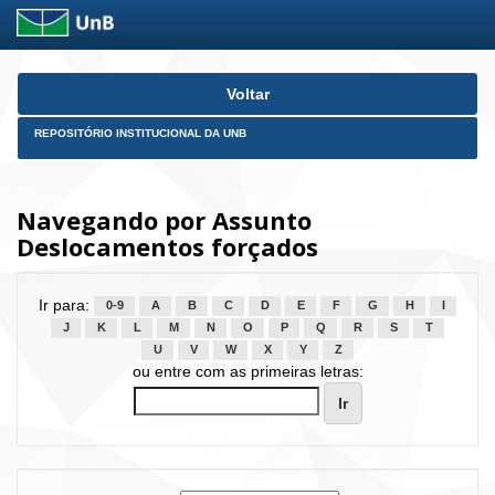
Skip
Voltar
navigation
REPOSITÓRIO INSTITUCIONAL DA UNB
Navegando por Assunto
Deslocamentos forçados
Ir para:
0-9
A
B
C
D
E
F
G
H
I
J
K
L
M
N
O
P
Q
R
S
T
U
V
W
X
Y
Z
ou entre com as primeiras letras: