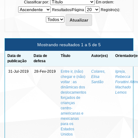
Classificar por:
Em ordem:
Resultados/Página
Registro(s):
Mostrando resultados 1 a 5 de 5
Data de
Data de
Título
Autor(es)
Orientador(e
publicação
defesa
31-Jul-2019
28-Fev-2019
Entre ir, (não)
Colares,
Igreja,
chegar e (não)
Elisa
Rebecca
voltar : as
Sardão
Forattini Altin
dinâmicas dos
Machado
deslocamentos
Lemos
forçados de
crianças
centro-
americanas e
mexicanas
para os
Estados
Unidos