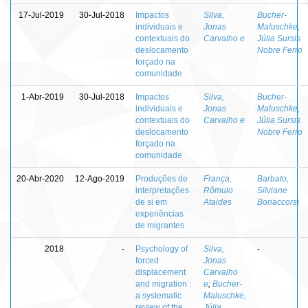
17-Jul-2019
30-Jul-2018
Impactos
Silva,
Bucher-
individuais e
Jonas
Maluschke,
contextuais do
Carvalho e
Júlia Sursis
deslocamento
Nobre Ferro
forçado na
comunidade
1-Abr-2019
30-Jul-2018
Impactos
Silva,
Bucher-
individuais e
Jonas
Maluschke,
contextuais do
Carvalho e
Júlia Sursis
deslocamento
Nobre Ferro
forçado na
comunidade
20-Abr-2020
12-Ago-2019
Produções de
França,
Barbato,
interpretações
Rômulo
Silviane
de si em
Ataides
Bonaccorsi
experiências
de migrantes
2018
-
Psychology of
Silva,
-
forced
Jonas
displacement
Carvalho
and migration :
e
;
Bucher-
a systematic
Maluschke,
review of the
Júlia