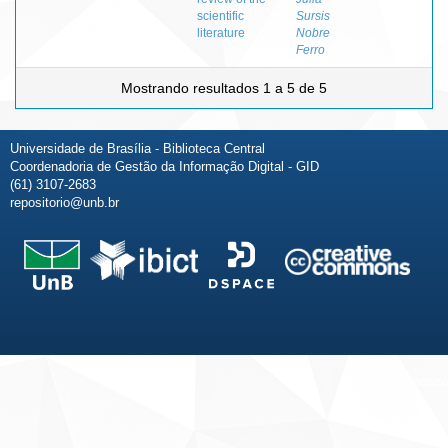
scientific
Sursis
literature
Nobre
Ferro
Mostrando resultados 1 a 5 de 5
Universidade de Brasília - Biblioteca Central
Coordenadoria de Gestão da Informação Digital - GID
(61) 3107-2683
repositorio@unb.br
Fale conosco
Sobre