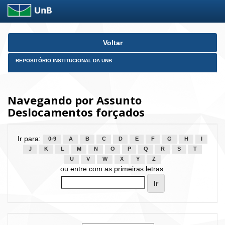
Skip
Voltar
navigation
REPOSITÓRIO INSTITUCIONAL DA UNB
Navegando por Assunto
Deslocamentos forçados
Ir para:
0-9
A
B
C
D
E
F
G
H
I
J
K
L
M
N
O
P
Q
R
S
T
U
V
W
X
Y
Z
ou entre com as primeiras letras: