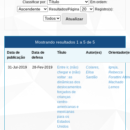
Classificar por:
Em ordem:
Resultados/Página
Registro(s):
Mostrando resultados 1 a 5 de 5
Data de
Data de
Título
Autor(es)
Orientador(e
publicação
defesa
31-Jul-2019
28-Fev-2019
Entre ir, (não)
Colares,
Igreja,
chegar e (não)
Elisa
Rebecca
voltar : as
Sardão
Forattini Altin
dinâmicas dos
Machado
deslocamentos
Lemos
forçados de
crianças
centro-
americanas e
mexicanas
para os
Estados
Unidos