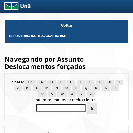
Skip
Voltar
navigation
REPOSITÓRIO INSTITUCIONAL DA UNB
Navegando por Assunto
Deslocamentos forçados
Ir para:
0-9
A
B
C
D
E
F
G
H
I
J
K
L
M
N
O
P
Q
R
S
T
U
V
W
X
Y
Z
ou entre com as primeiras letras: