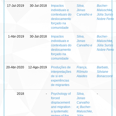
17-Jul-2019
30-Jul-2018
Impactos
Silva,
Bucher-
individuais e
Jonas
Maluschke,
contextuais do
Carvalho e
Júlia Sursis
deslocamento
Nobre Ferro
forçado na
comunidade
1-Abr-2019
30-Jul-2018
Impactos
Silva,
Bucher-
individuais e
Jonas
Maluschke,
contextuais do
Carvalho e
Júlia Sursis
deslocamento
Nobre Ferro
forçado na
comunidade
20-Abr-2020
12-Ago-2019
Produções de
França,
Barbato,
interpretações
Rômulo
Silviane
de si em
Ataides
Bonaccorsi
experiências
de migrantes
2018
-
Psychology of
Silva,
-
forced
Jonas
displacement
Carvalho
and migration :
e
;
Bucher-
a systematic
Maluschke,
review of the
Júlia