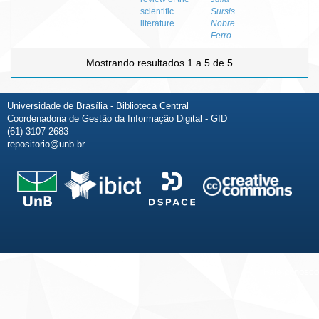
scientific
Sursis
literature
Nobre
Ferro
Mostrando resultados 1 a 5 de 5
Universidade de Brasília - Biblioteca Central
Coordenadoria de Gestão da Informação Digital - GID
(61) 3107-2683
repositorio@unb.br
Fale conosco
Sobre