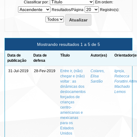
Classificar por:
Em ordem:
Resultados/Página
Registro(s):
Mostrando resultados 1 a 5 de 5
Data de
Data de
Título
Autor(es)
Orientador(e
publicação
defesa
31-Jul-2019
28-Fev-2019
Entre ir, (não)
Colares,
Igreja,
chegar e (não)
Elisa
Rebecca
voltar : as
Sardão
Forattini Altin
dinâmicas dos
Machado
deslocamentos
Lemos
forçados de
crianças
centro-
americanas e
mexicanas
para os
Estados
Unidos