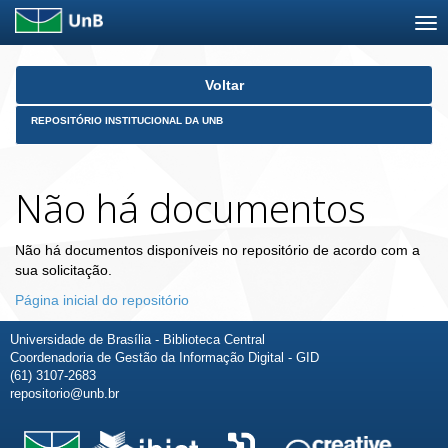
Skip
Voltar
navigation
REPOSITÓRIO INSTITUCIONAL DA UNB
Não há documentos
Não há documentos disponíveis no repositório de acordo com a
sua solicitação.
Página inicial do repositório
Universidade de Brasília - Biblioteca Central
Coordenadoria de Gestão da Informação Digital - GID
(61) 3107-2683
repositorio@unb.br