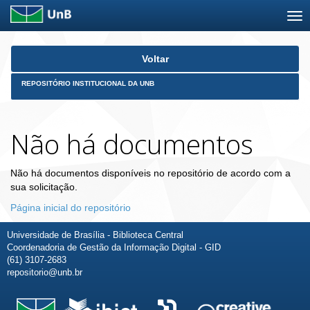
Skip
Voltar
navigation
REPOSITÓRIO INSTITUCIONAL DA UNB
Não há documentos
Não há documentos disponíveis no repositório de acordo com a
sua solicitação.
Página inicial do repositório
Universidade de Brasília - Biblioteca Central
Coordenadoria de Gestão da Informação Digital - GID
(61) 3107-2683
repositorio@unb.br