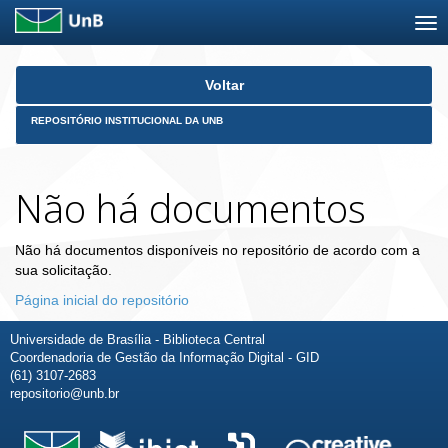
Skip
Voltar
navigation
REPOSITÓRIO INSTITUCIONAL DA UNB
Não há documentos
Não há documentos disponíveis no repositório de acordo com a
sua solicitação.
Página inicial do repositório
Universidade de Brasília - Biblioteca Central
Coordenadoria de Gestão da Informação Digital - GID
(61) 3107-2683
repositorio@unb.br