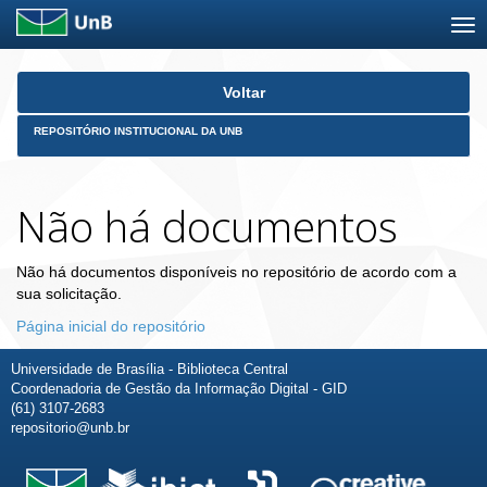
Skip
Voltar
navigation
REPOSITÓRIO INSTITUCIONAL DA UNB
Não há documentos
Não há documentos disponíveis no repositório de acordo com a
sua solicitação.
Página inicial do repositório
Universidade de Brasília - Biblioteca Central
Coordenadoria de Gestão da Informação Digital - GID
(61) 3107-2683
repositorio@unb.br