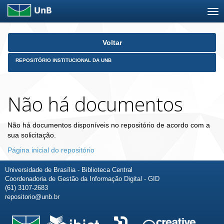
Skip
Voltar
navigation
REPOSITÓRIO INSTITUCIONAL DA UNB
Não há documentos
Não há documentos disponíveis no repositório de acordo com a
sua solicitação.
Página inicial do repositório
Universidade de Brasília - Biblioteca Central
Coordenadoria de Gestão da Informação Digital - GID
(61) 3107-2683
repositorio@unb.br