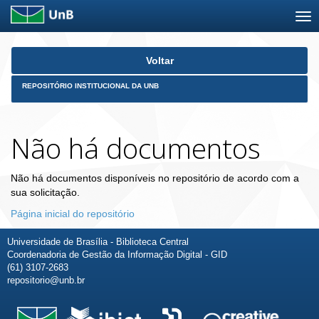
Skip
Voltar
navigation
REPOSITÓRIO INSTITUCIONAL DA UNB
Não há documentos
Não há documentos disponíveis no repositório de acordo com a
sua solicitação.
Página inicial do repositório
Universidade de Brasília - Biblioteca Central
Coordenadoria de Gestão da Informação Digital - GID
(61) 3107-2683
repositorio@unb.br