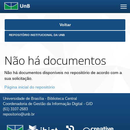
Skip
Voltar
navigation
REPOSITÓRIO INSTITUCIONAL DA UNB
Não há documentos
Não há documentos disponíveis no repositório de acordo com a
sua solicitação.
Página inicial do repositório
Universidade de Brasília - Biblioteca Central
Coordenadoria de Gestão da Informação Digital - GID
(61) 3107-2683
repositorio@unb.br