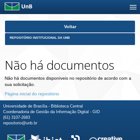
Skip
Voltar
navigation
REPOSITÓRIO INSTITUCIONAL DA UNB
Não há documentos
Não há documentos disponíveis no repositório de acordo com a
sua solicitação.
Página inicial do repositório
Universidade de Brasília - Biblioteca Central
Coordenadoria de Gestão da Informação Digital - GID
(61) 3107-2683
repositorio@unb.br