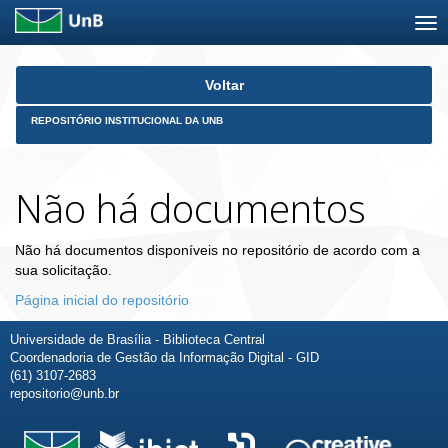
Skip
Voltar
navigation
REPOSITÓRIO INSTITUCIONAL DA UNB
Não há documentos
Não há documentos disponíveis no repositório de acordo com a
sua solicitação.
Página inicial do repositório
Universidade de Brasília - Biblioteca Central
Coordenadoria de Gestão da Informação Digital - GID
(61) 3107-2683
repositorio@unb.br