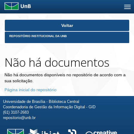
Skip
Voltar
navigation
REPOSITÓRIO INSTITUCIONAL DA UNB
Não há documentos
Não há documentos disponíveis no repositório de acordo com a
sua solicitação.
Página inicial do repositório
Universidade de Brasília - Biblioteca Central
Coordenadoria de Gestão da Informação Digital - GID
(61) 3107-2683
repositorio@unb.br