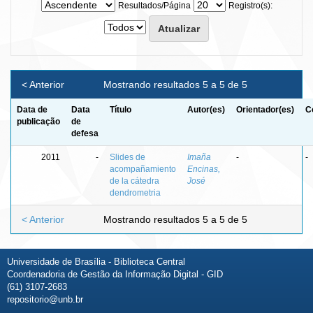
Resultados/Página
Registro(s):
< Anterior
Mostrando resultados 5 a 5 de 5
Data de
Data
Título
Autor(es)
Orientador(es)
C
publicação
de
defesa
2011
-
Slides de
Imaña
-
-
acompañamiento
Encinas,
de la cátedra
José
dendrometria
< Anterior
Mostrando resultados 5 a 5 de 5
Universidade de Brasília - Biblioteca Central
Coordenadoria de Gestão da Informação Digital - GID
(61) 3107-2683
repositorio@unb.br