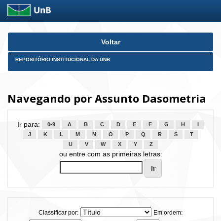
Skip
Voltar
navigation
REPOSITÓRIO INSTITUCIONAL DA UNB
Navegando por Assunto Dasometria
Ir para:
0-9
A
B
C
D
E
F
G
H
I
J
K
L
M
N
O
P
Q
R
S
T
U
V
W
X
Y
Z
ou entre com as primeiras letras:
Classificar por:
Em ordem: