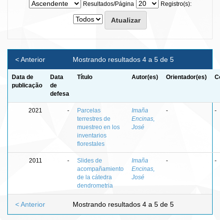
Resultados/Página
Registro(s):
< Anterior
Mostrando resultados 4 a 5 de 5
Data de
Data
Título
Autor(es)
Orientador(es)
C
publicação
de
defesa
2021
-
Parcelas
Imaña
-
-
terrestres de
Encinas,
muestreo en los
José
inventarios
florestales
2011
-
Slides de
Imaña
-
-
acompañamiento
Encinas,
de la cátedra
José
dendrometria
< Anterior
Mostrando resultados 4 a 5 de 5