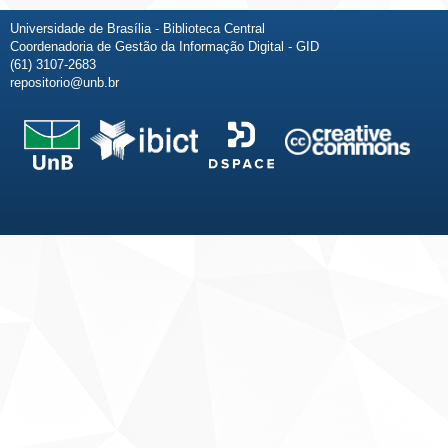
Universidade de Brasília - Biblioteca Central
Coordenadoria de Gestão da Informação Digital - GID
(61) 3107-2683
repositorio@unb.br
Fale conosco
Sobre