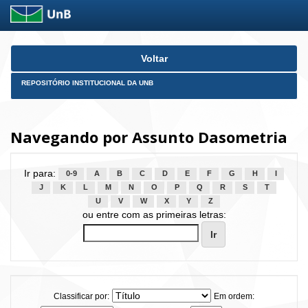
Skip
Voltar
navigation
REPOSITÓRIO INSTITUCIONAL DA UNB
Navegando por Assunto Dasometria
Ir para:
0-9
A
B
C
D
E
F
G
H
I
J
K
L
M
N
O
P
Q
R
S
T
U
V
W
X
Y
Z
ou entre com as primeiras letras:
Classificar por:
Em ordem: