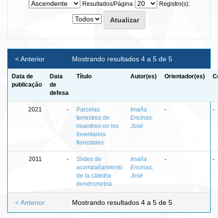
Resultados/Página
Registro(s):
< Anterior
Mostrando resultados 4 a 5 de 5
Data de
Data
Título
Autor(es)
Orientador(es)
C
publicação
de
defesa
2021
-
Parcelas
Imaña
-
-
terrestres de
Encinas,
muestreo en los
José
inventarios
florestales
2011
-
Slides de
Imaña
-
-
acompañamiento
Encinas,
de la cátedra
José
dendrometria
< Anterior
Mostrando resultados 4 a 5 de 5