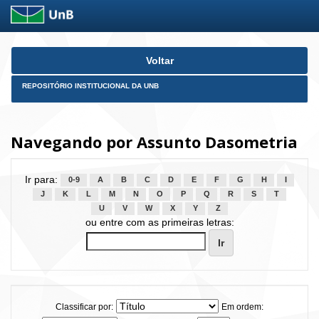
Skip
Voltar
navigation
REPOSITÓRIO INSTITUCIONAL DA UNB
Navegando por Assunto Dasometria
Ir para:
0-9
A
B
C
D
E
F
G
H
I
J
K
L
M
N
O
P
Q
R
S
T
U
V
W
X
Y
Z
ou entre com as primeiras letras:
Classificar por:
Em ordem: