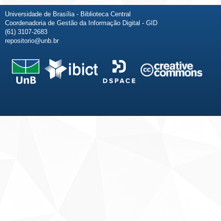
Universidade de Brasília - Biblioteca Central
Coordenadoria de Gestão da Informação Digital - GID
(61) 3107-2683
repositorio@unb.br
Fale conosco
Sobre