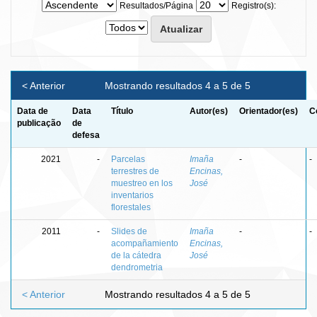
Resultados/Página
Registro(s):
< Anterior
Mostrando resultados 4 a 5 de 5
Data de
Data
Título
Autor(es)
Orientador(es)
C
publicação
de
defesa
2021
-
Parcelas
Imaña
-
-
terrestres de
Encinas,
muestreo en los
José
inventarios
florestales
2011
-
Slides de
Imaña
-
-
acompañamiento
Encinas,
de la cátedra
José
dendrometria
< Anterior
Mostrando resultados 4 a 5 de 5