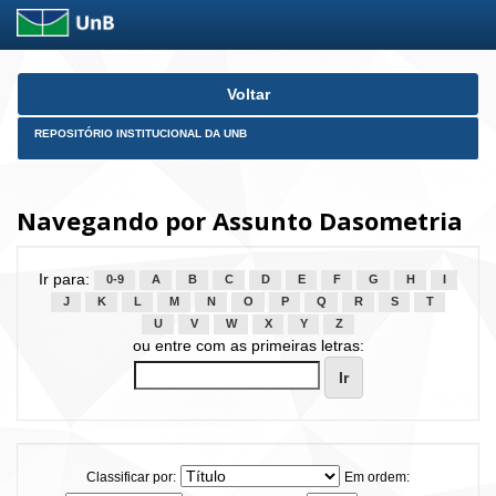
Skip
Voltar
navigation
REPOSITÓRIO INSTITUCIONAL DA UNB
Navegando por Assunto Dasometria
Ir para:
0-9
A
B
C
D
E
F
G
H
I
J
K
L
M
N
O
P
Q
R
S
T
U
V
W
X
Y
Z
ou entre com as primeiras letras:
Classificar por:
Em ordem: