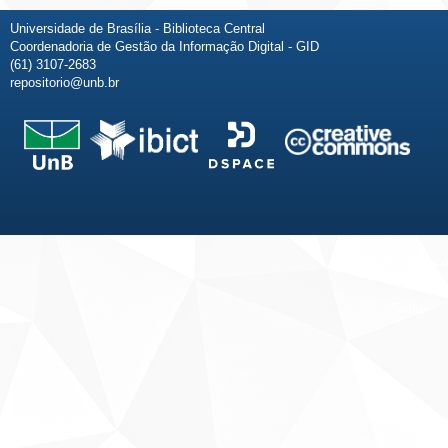
Universidade de Brasília - Biblioteca Central
Coordenadoria de Gestão da Informação Digital - GID
(61) 3107-2683
repositorio@unb.br
Fale conosco
Sobre